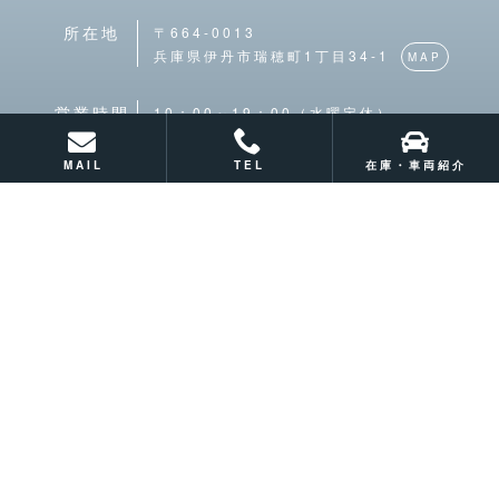
〒664-0013
所在地
兵庫県伊丹市瑞穂町1丁目34-1
MAP
10：00～19：00（水曜定休）
営業時間
MAIL
TEL
在庫・車両紹介
サイトマップ
プライバシーポリシー
© 2026 MOTOWN株式会社